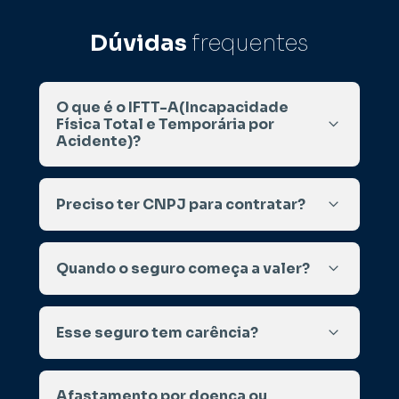
Dúvidas 
frequentes
O que é o IFTT-A(Incapacidade 
Física Total e Temporária por 
Acidente)?
Cobertura que garante o pagamento de 
Preciso ter CNPJ para contratar?
renda em caso de afastamento do trabalho 
por acidente.
Não. Pode ser contratado por pessoa física, 
Quando o seguro começa a valer?
incluindo autônomos e profissionais 
informais.
Após a confirmação do pagamento.
Esse seguro tem carência?
Para as coberturas de Morte Acidental e 
Afastamento por doença ou 