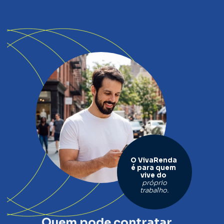
O VivaRenda 
é para quem 
vive 
do 
próprio
trabalho.
Quem pode contratar 